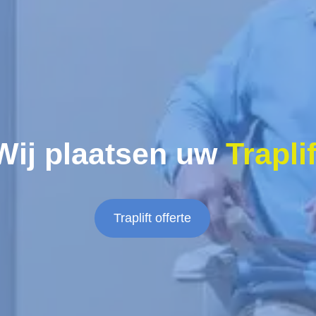
Wij plaatsen uw
Traplif
Traplift offerte