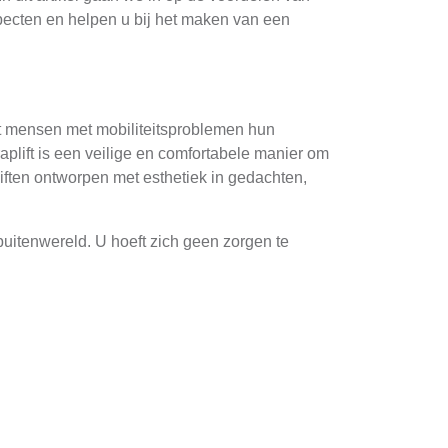
specten en helpen u bij het maken van een
at mensen met mobiliteitsproblemen hun
plift is een veilige en comfortabele manier om
liften ontworpen met esthetiek in gedachten,
 buitenwereld. U hoeft zich geen zorgen te
elen van uw stad. Trapliften bieden ook een
 van uw huis in Zeeland. Een ervaren
en. Dit omvat het meten van de lengte en