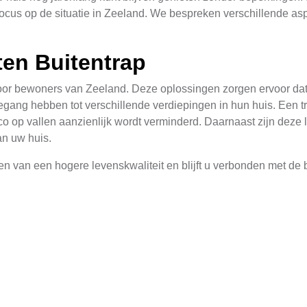
e focus op de situatie in Zeeland. We bespreken verschillende a
ten Buitentrap
en voor bewoners van Zeeland. Deze oplossingen zorgen ervoor d
ang hebben tot verschillende verdiepingen in hun huis. Een tra
co op vallen aanzienlijk wordt verminderd. Daarnaast zijn deze 
an uw huis.
eten van een hogere levenskwaliteit en blijft u verbonden met de
evenementen of activiteiten die plaatsvinden in verschillende d
l is voor een gelukkig en zelfstandig leven.
singen
eist een zorgvuldige aanpak, aangepast aan de unieke kenmerken
tvoeren om de specifieke behoeften van uw situatie te beoordel
uiste locatie voor de liftinstallatie.