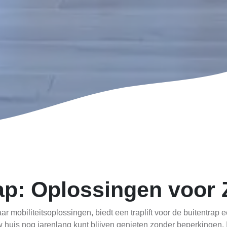
rap: Oplossingen voor
 mobiliteitsoplossingen, biedt een traplift voor de buitentrap e
 huis nog jarenlang kunt blijven genieten zonder beperkingen. I