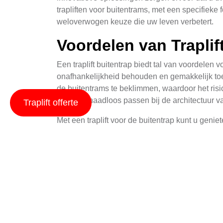
trapliften voor buitentrams, met een specifiek
weloverwogen keuze die uw leven verbetert.
Voordelen van Traplif
Een traplift buitentrap biedt tal van voordel
onafhankelijkheid behouden en gemakkelijk toeg
de buitentrams te beklimmen, waardoor het risi
zodat ze naadloos passen bij de architectuur v
Traplift offerte
Met een traplift voor de buitentrap kunt u geni
maken over het missen van belangrijke sociale 
gevoel van vrijheid en autonomie, wat essentiee
Installatie en Aanpas
De installatie van een traplift buitentrap ver
leverancier zal eerst een grondig onderzoek ui
breedte van de trap, evenals het bepalen van de j